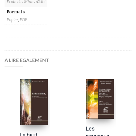
Ecole des Mines d'Albi
Formats
Papier
,
PDF
À LIRE ÉGALEMENT
Les
Le haut