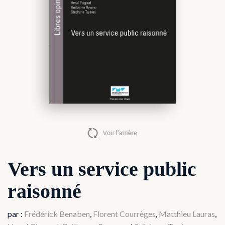
Vers un service public raisonné
Voir l'arrière
Vers un service public
raisonné
par :
Frédérick Benaben
,
Florent Courrèges
,
Matthieu Lauras
,