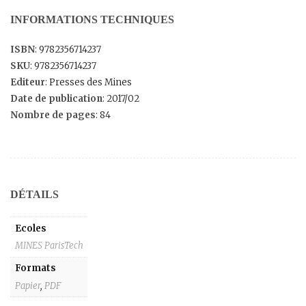
INFORMATIONS TECHNIQUES
ISBN
: 9782356714237
SKU
: 9782356714237
Editeur
: Presses des Mines
Date de publication
: 2017/02
Nombre de pages
: 84
DÉTAILS
Ecoles
MINES ParisTech
Formats
Papier
,
PDF