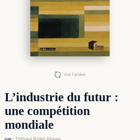
Thibaut Bidet-Mayer
Voir l'arrière
L’industrie du futur :
une compétition
mondiale
par :
Thibaut Bidet-Mayer