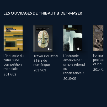
LES OUVRAGES DE THIBAUT BIDET-MAYER
Formatio
L’industrie du
L’industrie
Travail industriel
professi
futur : une
américaine :
à l’ère du
et indust
compétition
simple rebond
numérique
mondiale
ou
2014/11
2017/03
renaissance ?
2017/02
2015/05