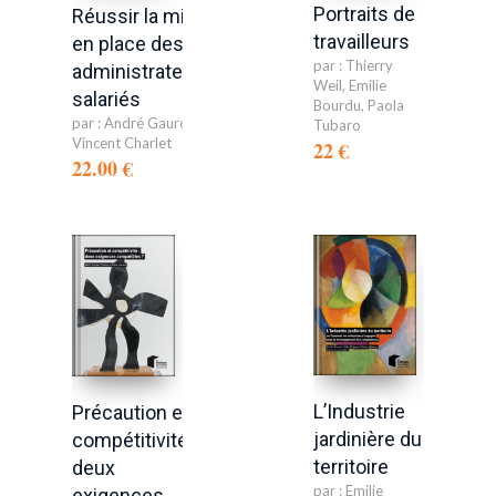
Portraits de
Réussir la mise
travailleurs
en place des
par :
Thierry
administrateurs
Weil
,
Emilie
salariés
Bourdu
,
Paola
par :
André Gauron
,
Tubaro
Vincent Charlet
22 €
22.00 €
L’Industrie
Précaution et
jardinière du
compétitivité:
territoire
deux
par :
Emilie
exigences