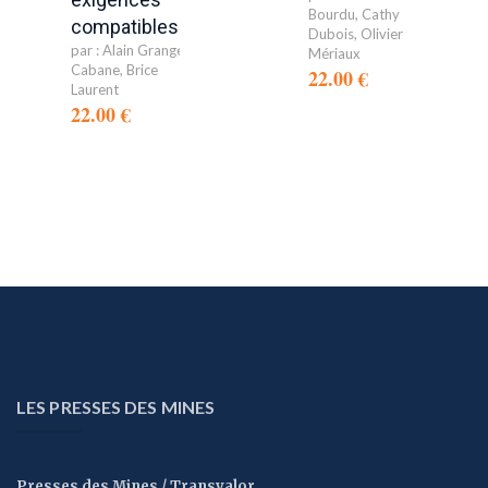
Bourdu
,
Cathy
compatibles?
Dubois
,
Olivier
par :
Alain Grangé-
Mériaux
Cabane
,
Brice
22.00 €
Laurent
22.00 €
LES PRESSES DES MINES
Presses des Mines / Transvalor