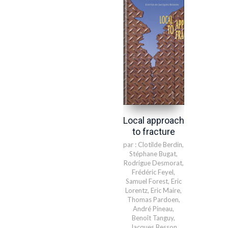
Local approach
to fracture
par :
Clotilde Berdin
,
Stéphane Bugat
,
Rodrigue Desmorat
,
Frédéric Feyel
,
Samuel Forest
,
Eric
Lorentz
,
Eric Maire
,
Thomas Pardoen
,
André Pineau
,
Benoît Tanguy
,
Jacques Besson