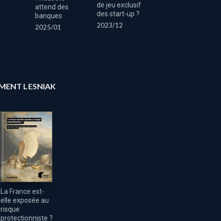
Europe et
de jeu exclusif
attend des
protectionnisme
des start-up ?
banques
américain
2023/12
2025/01
2023/06
ÉMENT LESNIAK
La France est-
elle exposée au
risque
protectionniste ?