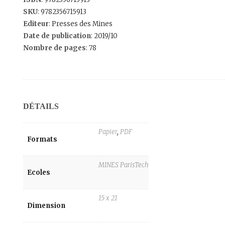
SKU
: 9782356715913
Editeur
: Presses des Mines
Date de publication
: 2019/10
Nombre de pages
: 78
DÉTAILS
Papier
,
PDF
Formats
MINES ParisTech
Ecoles
15 x 21
Dimension