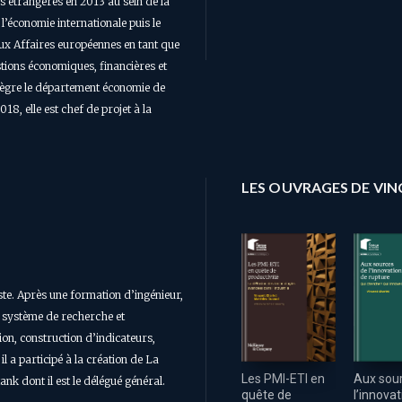
es étrangères en 2013 au sein de la
 l’économie internationale puis le
aux Affaires européennes en tant que
tions économiques, financières et
ntègre le département économie de
18, elle est chef de projet à la
LES OUVRAGES DE VI
te. Après une formation d’ingénieur,
du système de recherche et
ion, construction d’indicateurs,
il a participé à la création de La
Aux sou
Les PMI-ETI en
ank dont il est le délégué général.
l’innova
quête de