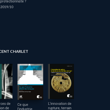
protectionniste ?
2019/10
NCENT CHARLET
Crise
rces de
L’innovation de
Ce que
énergétique en
tion de
rupture, terrain
l’industrie