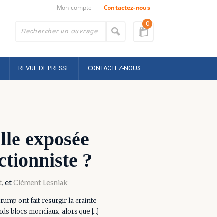
Mon compte
Contactez-nous
0
S
REVUE DE PRESSE
CONTACTEZ-NOUS
lle exposée
ctionniste ?
t
, et
Clément Lesniak
ump ont fait resurgir la crainte
s blocs mondiaux, alors que […]