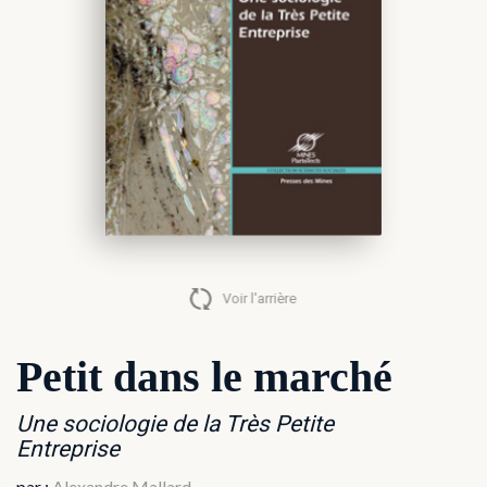
Alexandre Mallard
Voir l'arrière
Petit dans le marché
Une sociologie de la Très Petite
Entreprise
par :
Alexandre Mallard