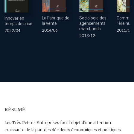
Sociologie des
La Fabrique de
Communi
Innover en
agencements
la vente
l’ère nu
temps de crise
marchands
2014/06
2011/03
2022/04
2013/12
RÉSUMÉ
Les Très Petites Entreprises font l’objet d’une attention
croissante de la part des décideurs économiques et politiques.