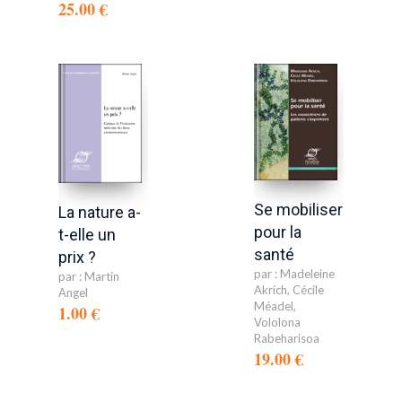
25.00 €
Se mobiliser
La nature a-
pour la
t-elle un
santé
prix ?
par :
Madeleine
par :
Martin
Akrich
,
Cécile
Angel
Méadel
,
1.00 €
Vololona
Rabeharisoa
19.00 €