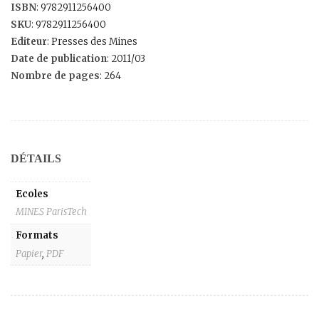
ISBN
: 9782911256400
SKU
: 9782911256400
Editeur
: Presses des Mines
Date de publication
: 2011/03
Nombre de pages
: 264
DÉTAILS
Ecoles
MINES ParisTech
Formats
Papier
,
PDF