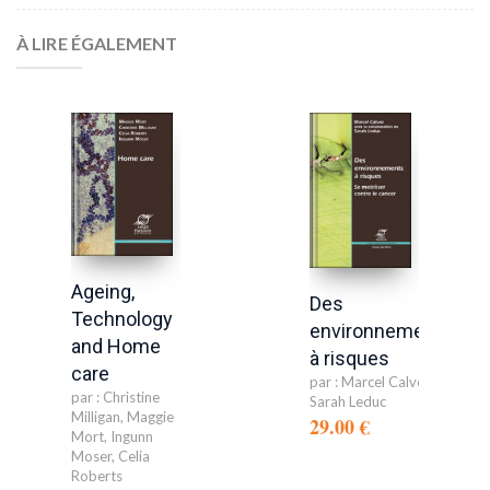
À LIRE ÉGALEMENT
Ageing,
Des
Technology
environnements
and Home
à risques
care
par :
Marcel Calvez
,
par :
Christine
Sarah Leduc
Milligan
,
Maggie
29.00 €
Mort
,
Ingunn
Moser
,
Celia
Roberts